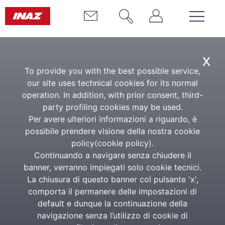
HE Analytics
x
To provide you with the best possible service,
our site uses technical cookies for its normal
operation. In addition, with prior consent, third-
USEFUL LINKS
party profiling cookies may be used.
Per avere ulteriori informazioni a riguardo, è
Software & Solutions
possibile prendere visione della nostra cookie
policy(
cookie policy
).
Services & consulting
Continuando a navigare senza chiudere il
Training & support
banner, verranno impiegati solo cookie tecnici.
La chiusura di questo banner col pulsante 'x',
Who we work for
comporta il permanere delle impostazioni di
About us
default e dunque la continuazione della
navigazione senza l’utilizzo di cookie di
MY INAZ