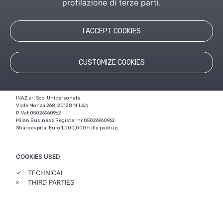
profilazione di terze parti.
CONTACTS
WORK WITH US
I ACCEPT COOKIES
CUSTOMIZE COOKIES
Privacy
|
Cookie Policy
|
Legal Notice
|
Credits
INAZ srl Soc. Unipersonale
Viale Monza 268, 20128 MILAN
P. Vat 05026960962
Milan Business Register nr 05026960962
Share capital Euro 1,000,000 fully paid up.
COOKIES USED
✓
TECHNICAL
x
THIRD PARTIES