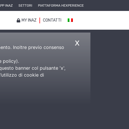
PP INAZ
SETTORI
PIATTAFORMA HEXPERIENCE
MY INAZ
CONTATTI
x
amento. Inoltre previo consenso
e policy
).
questo banner col pulsante 'x',
utilizzo di cookie di