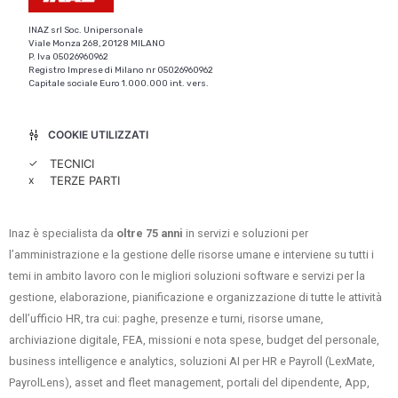
INAZ srl Soc. Unipersonale
Viale Monza 268, 20128 MILANO
P. Iva 05026960962
Registro Imprese di Milano nr 05026960962
Capitale sociale Euro 1.000.000 int. vers.
COOKIE UTILIZZATI
✓
TECNICI
x
TERZE PARTI
Inaz è specialista da
oltre 75 anni
in servizi e soluzioni per
l’amministrazione e la gestione delle risorse umane e interviene su tutti i
temi in ambito lavoro con le migliori soluzioni software e servizi per la
gestione, elaborazione, pianificazione e organizzazione di tutte le attività
dell’ufficio HR, tra cui: paghe, presenze e turni, risorse umane,
archiviazione digitale, FEA, missioni e nota spese, budget del personale,
business intelligence e analytics, soluzioni AI per HR e Payroll (LexMate,
PayrolLens), asset and fleet management, portali del dipendente, App,