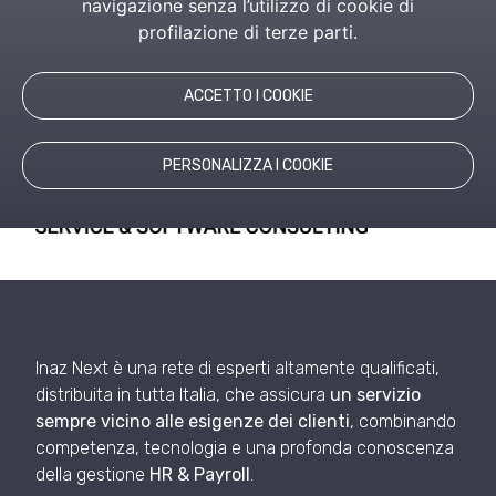
navigazione senza l’utilizzo di cookie di
& Payroll
. Un riferimento per le PMI, grazie a un
profilazione di terze parti.
supporto specializzato che garantisce continuità
operativa, efficienza gestionale e aggiornamento
costante.
ACCETTO I COOKIE
PERSONALIZZA I COOKIE
Inaz Next è una rete di esperti altamente qualificati,
distribuita in tutta Italia, che assicura
un servizio
sempre vicino alle esigenze dei clienti
, combinando
competenza, tecnologia e una profonda conoscenza
della gestione
HR & Payroll
.