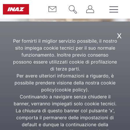
x
Per fornirti il miglior servizio possibile, il nostro
sito impiega cookie tecnici per il suo normale
funzionamento. Inoltre previo consenso
possono essere utilizzati cookie di profilazione
di terze parti.
Per avere ulteriori informazioni a riguardo, è
Inaz next
possibile prendere visione della nostra cookie
policy(
cookie policy
).
Service & Software Consulting
Continuando a navigare senza chiudere il
banner, verranno impiegati solo cookie tecnici.
La chiusura di questo banner col pulsante 'x',
Inaz Next è la società del
Gruppo Inaz
dedicata
comporta il permanere delle impostazioni di
all’
assistenza pre e post-vendita
per le soluzioni
default e dunque la continuazione della
software e i servizi Inaz, con un focus specifico su
HR