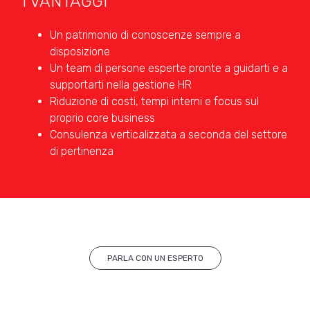
I VANTAGGI
Un patrimonio di conoscenze sempre a
disposizione
Un team di persone esperte pronte a guidarti e a
supportarti nella
gestione HR
Riduzione di costi, tempi interni e focus sul
proprio core business
Consulenza verticalizzata a seconda del settore
di pertinenza
PARLA CON UN ESPERTO