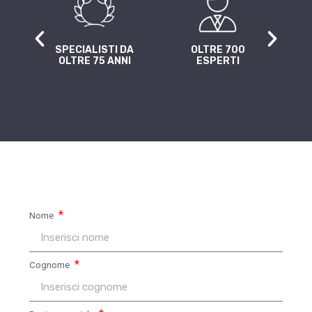
A
SPECIALISTI DA
OLTRE 700
4 
Z
OLTRE 75 ANNI
ESPERTI
Nome
Cognome