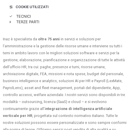
COOKIE UTILIZZATI
✓
TECNICI
x
TERZE PARTI
Inaz è specialista da
oltre 75 anni
in servizi e soluzioni per
l’amministrazione e la gestione delle risorse umane e interviene su tutti i
temi in ambito lavoro con le migliori soluzioni software e servizi per la
gestione, elaborazione, pianificazione e organizzazione di tutte le attività
dell’ufficio HR, tra cui: paghe, presenze e turni, risorse umane,
archiviazione digitale, FEA, missioni e nota spese, budget del personale,
business intelligence e analytics, soluzioni AI per HR e Payroll (LexMate,
PayrolLens), asset and fleet management, portali del dipendente, App,
controllo accessi, welfare aziendale. I nostri servizi sono disponibili in tre
modalità – outsourcing, licenza (SaaS) e cloud – e si evolvono
continuamente grazie all’
integrazione di intelligenza artificiale
verticale per HR
, progettata sul contesto normativo italiano. Tutte le
nostre soluzioni possono essere personalizzate e sono sempre conformi
alla norma di legge. Offriamo servizi post vendita di alta qualità e su