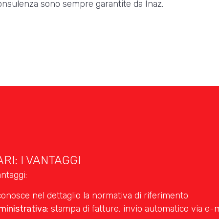
consulenza sono sempre garantite da Inaz.
RI: I VANTAGGI
ntaggi:
nosce nel dettaglio la normativa di riferimento
ministrativa
: stampa di fatture, invio automatico via e-