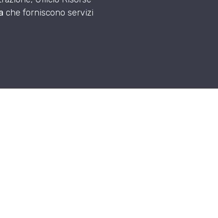
a
che forniscono servizi