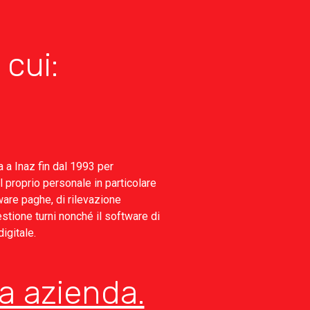
a cui:
a a Inaz fin dal 1993 per
l proprio personale in particolare
tware paghe, di rilevazione
tione turni nonché il software di
igitale.
a azienda.