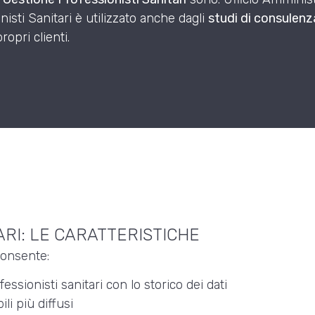
sti Sanitari è utilizzato anche dagli
studi di consulenz
ropri clienti.
ARI: LE CARATTERISTICHE
onsente:
ssionisti sanitari con lo storico dei dati
li più diffusi