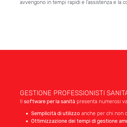
avvengono in tempi rapidi e l’assistenza e la 
GESTIONE PROFESSIONISTI SANITA
Il
software per la sanità
presenta numerosi va
Semplicità di utilizzo
anche per chi non co
Ottimizzazione dei tempi di gestione am