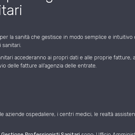
tari
per la sanità che gestisce in modo semplice e intuitivo 
 sanitari.
sanitari accederanno ai propri dati e alle proprie fatture
vio delle fatture all’agenzia delle entrate.
 aziende ospedaliere, i centri medici, le realtà assistenzial
o
Gestione Professionisti Sanitari
sono: Ufficio Amminist