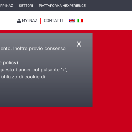
PP INAZ
SETTORI
PIATTAFORMA HEXPERIENCE
MY INAZ
CONTATTI
x
amento. Inoltre previo consenso
e policy
).
sti
questo banner col pulsante 'x',
utilizzo di cookie di