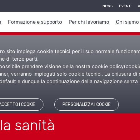
NEWS
EVENTI
A
a
Formazione e supporto
Per chi lavoriamo
Chi siamo
nostro sito impiega cookie tecnici per il suo normale funzion
e di terze parti.
 possibile prendere visione della nostra cookie policy(
cooki
e Professioni
er, verranno impiegati solo cookie tecnici. La chiusura di 
efault e dunque la continuazione della navigazione senza l’
ACCETTO I COOKIE
PERSONALIZZA I COOKIE
la sanità