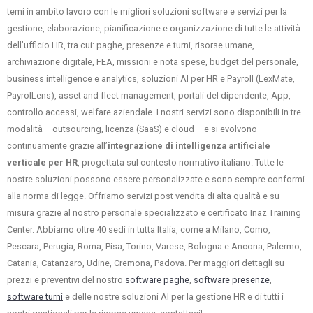
temi in ambito lavoro con le migliori soluzioni software e servizi per la
gestione, elaborazione, pianificazione e organizzazione di tutte le attività
dell’ufficio HR, tra cui: paghe, presenze e turni, risorse umane,
archiviazione digitale, FEA, missioni e nota spese, budget del personale,
business intelligence e analytics, soluzioni AI per HR e Payroll (LexMate,
PayrolLens), asset and fleet management, portali del dipendente, App,
controllo accessi, welfare aziendale. I nostri servizi sono disponibili in tre
modalità – outsourcing, licenza (SaaS) e cloud – e si evolvono
continuamente grazie all’
integrazione di intelligenza artificiale
verticale per HR
, progettata sul contesto normativo italiano. Tutte le
nostre soluzioni possono essere personalizzate e sono sempre conformi
alla norma di legge. Offriamo servizi post vendita di alta qualità e su
misura grazie al nostro personale specializzato e certificato Inaz Training
Center. Abbiamo oltre 40 sedi in tutta Italia, come a Milano, Como,
Pescara, Perugia, Roma, Pisa, Torino, Varese, Bologna e Ancona, Palermo,
Catania, Catanzaro, Udine, Cremona, Padova. Per maggiori dettagli su
prezzi e preventivi del nostro
software paghe
,
software presenze
,
software turni
e delle nostre soluzioni AI per la gestione HR e di tutti i