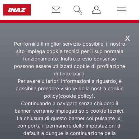
x
Per fornirti il miglior servizio possibile, il nostro
sito impiega cookie tecnici per il suo normale
funzionamento. Inoltre previo consenso
possono essere utilizzati cookie di profilazione
di terze parti.
Per avere ulteriori informazioni a riguardo, è
Software Paghe
possibile prendere visione della nostra cookie
policy(
cookie policy
).
Continuando a navigare senza chiudere il
Specialisti nella gestione delle buste paga
banner, verranno impiegati solo cookie tecnici.
La chiusura di questo banner col pulsante 'x',
Da oltre 75 anni
esperti nell'elaborazione delle buste
comporta il permanere delle impostazioni di
paga
default e dunque la continuazione della