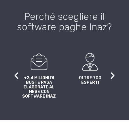
Perché scegliere il
software paghe Inaz?
DA
+2,4 MILIONI DI
OLTRE 700
40
NI
BUSTE PAGA
ESPERTI
ELABORATE AL
MESE CON
SOFTWARE INAZ