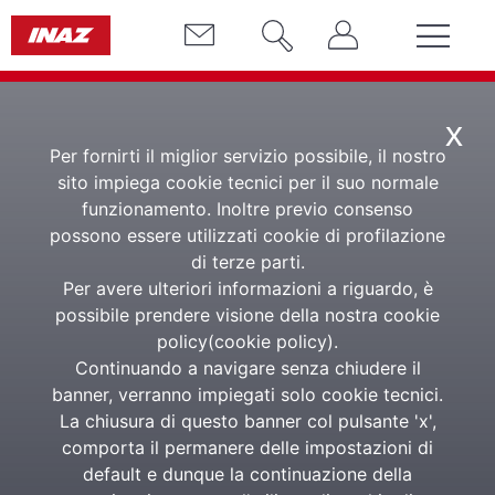
x
Per fornirti il miglior servizio possibile, il nostro
sito impiega cookie tecnici per il suo normale
funzionamento. Inoltre previo consenso
E-Learning
possono essere utilizzati cookie di profilazione
di terze parti.
Per avere ulteriori informazioni a riguardo, è
Software di Learning
possibile prendere visione della nostra cookie
Management System
policy(
cookie policy
).
Continuando a navigare senza chiudere il
banner, verranno impiegati solo cookie tecnici.
La piattaforma E-Learning LMS per la formazione
La chiusura di questo banner col pulsante 'x',
completa in azienda
comporta il permanere delle impostazioni di
default e dunque la continuazione della