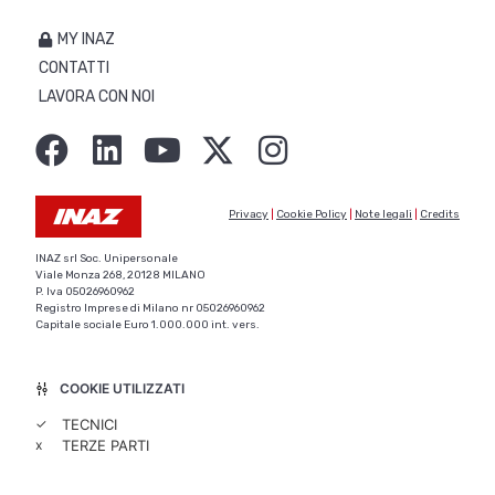
MY INAZ
CONTATTI
LAVORA CON NOI
Privacy
|
Cookie Policy
|
Note legali
|
Credits
INAZ srl Soc. Unipersonale
Viale Monza 268, 20128 MILANO
P. Iva 05026960962
Registro Imprese di Milano nr 05026960962
Capitale sociale Euro 1.000.000 int. vers.
COOKIE UTILIZZATI
✓
TECNICI
x
TERZE PARTI