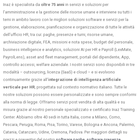
Inaz è specialista da
oltre 75 anni
in servizi e soluzioni per
l’amministrazione e la gestione delle risorse umane e interviene su tutti i
temi in ambito lavoro con le migliori soluzioni software e servizi per la
gestione, elaborazione, pianificazione e organizzazione di tutte le attività
dell’ufficio HR, tra cui: paghe, presenze e turni, risorse umane,
archiviazione digitale, FEA, missioni e nota spese, budget del personale,
business intelligence e analytics, soluzioni AI per HR e Payroll (LexMate,
PayrolLens), asset and fleet management, portali del dipendente, App,
controllo accessi, welfare aziendale. I nostri servizi sono disponibili in tre
modalità – outsourcing, licenza (SaaS) e cloud – e si evolvono
continuamente grazie all’
integrazione di intelligenza artificiale
verticale per HR
, progettata sul contesto normativo italiano. Tutte le
nostre soluzioni possono essere personalizzate e sono sempre conformi
alla norma di legge. Offriamo servizi post vendita di alta qualità e su
misura grazie al nostro personale specializzato e certificato Inaz Training
Center. Abbiamo oltre 40 sedi in tutta Italia, come a Milano, Como,
Pescara, Perugia, Roma, Pisa, Torino, Varese, Bologna e Ancona, Palermo,
Catania, Catanzaro, Udine, Cremona, Padova. Per maggiori dettagli su
prezzi e preventivi del nostro
software paghe
,
software presenze
,