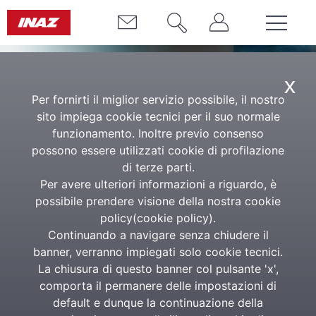
x
Per fornirti il miglior servizio possibile, il nostro
sito impiega cookie tecnici per il suo normale
funzionamento. Inoltre previo consenso
possono essere utilizzati cookie di profilazione
di terze parti.
Per avere ulteriori informazioni a riguardo, è
Intelligenza Artificiale
possibile prendere visione della nostra cookie
policy(
cookie policy
).
per Gestione Risorse
Continuando a navigare senza chiudere il
Umane
banner, verranno impiegati solo cookie tecnici.
La chiusura di questo banner col pulsante 'x',
Soluzioni AI basate sulla
comporta il permanere delle impostazioni di
normativa del lavoro italiana per
default e dunque la continuazione della