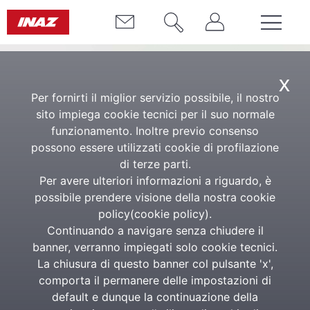
x
Per fornirti il miglior servizio possibile, il nostro
sito impiega cookie tecnici per il suo normale
funzionamento. Inoltre previo consenso
possono essere utilizzati cookie di profilazione
di terze parti.
Per avere ulteriori informazioni a riguardo, è
Editoria e pubblicazioni
possibile prendere visione della nostra cookie
policy(
cookie policy
).
L'editoria tradizionale o
Continuando a navigare senza chiudere il
multimediale per le tue Risorse
banner, verranno impiegati solo cookie tecnici.
La chiusura di questo banner col pulsante 'x',
Umane
comporta il permanere delle impostazioni di
default e dunque la continuazione della
L’editoria dedicata ai professionisti HR: dal fisco, al