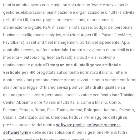
temi in ambito lavoro con le migliori soluzioni software e servizi per la
gestione, elaborazione, pianificazione e organizzazione di tutte le attività
dell’ufficio HR, tra cui: paghe, presenze e turni, risorse umane,
archiviazione digitale, FEA, missioni e nota spese, budget del personale,
business intelligence e analytics, soluzioni AI per HR e Payroll (LexMate,
PayrolLens), asset and fleet management, portali del dipendente, App,
controllo accessi, welfare aziendale. I nostri servizi sono disponibili in tre
modalità – outsourcing, licenza (SaaS) e cloud – e si evolvono
continuamente grazie all’
integrazione di intelligenza artificiale
verticale per HR
, progettata sul contesto normativo italiano. Tutte le
nostre soluzioni possono essere personalizzate e sono sempre conformi
alla norma di legge. Offriamo servizi post vendita di alta qualità e su
misura grazie al nostro personale specializzato e certificato Inaz Training
Center. Abbiamo oltre 40 sedi in tutta Italia, come a Milano, Como,
Pescara, Perugia, Roma, Pisa, Torino, Varese, Bologna e Ancona, Palermo,
Catania, Catanzaro, Udine, Cremona, Padova. Per maggiori dettagli su
prezzi e preventivi del nostro
software paghe
,
software presenze
,
software turni
e delle nostre soluzioni AI per la gestione HR e di tutti i
nostri gestionali per le risorse umane, contattaci!