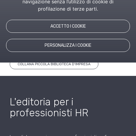
navigazione senza l’utilizzo di cookie di
lavoro, alla previdenza fino all’amministrazione e alla
profilazione di terze parti.
gestione del personale. Scopri tutte le pubblicazioni
che aiuteranno la tua organizzazione nella gestione
ACCETTO I COOKIE
quotidiana delle Risorse Umane.
PERSONALIZZA I COOKIE
PUBBLICAZIONI DI SETTORE
COLLANA PICCOLA BIBLIOTECA D'IMPRESA
L'editoria per i
professionisti HR