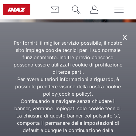
x
Per fornirti il miglior servizio possibile, il nostro
sito impiega cookie tecnici per il suo normale
funzionamento. Inoltre previo consenso
possono essere utilizzati cookie di profilazione
di terze parti.
Per avere ulteriori informazioni a riguardo, è
Case study
possibile prendere visione della nostra cookie
policy(
cookie policy
).
Lavoriamo e progettiamo insieme
Continuando a navigare senza chiudere il
ai nostri clienti
banner, verranno impiegati solo cookie tecnici.
La chiusura di questo banner col pulsante 'x',
comporta il permanere delle impostazioni di
Da oltre settantacinque anni Inaz produce soluzioni
default e dunque la continuazione della
innovative per gestire e amministrare il personale.