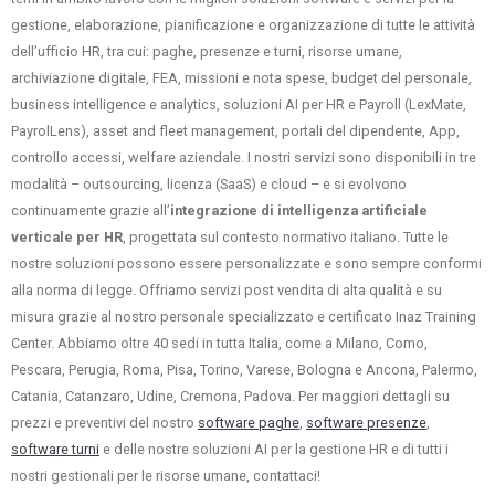
gestione, elaborazione, pianificazione e organizzazione di tutte le attività
dell’ufficio HR, tra cui: paghe, presenze e turni, risorse umane,
archiviazione digitale, FEA, missioni e nota spese, budget del personale,
business intelligence e analytics, soluzioni AI per HR e Payroll (LexMate,
PayrolLens), asset and fleet management, portali del dipendente, App,
controllo accessi, welfare aziendale. I nostri servizi sono disponibili in tre
modalità – outsourcing, licenza (SaaS) e cloud – e si evolvono
continuamente grazie all’
integrazione di intelligenza artificiale
verticale per HR
, progettata sul contesto normativo italiano. Tutte le
nostre soluzioni possono essere personalizzate e sono sempre conformi
alla norma di legge. Offriamo servizi post vendita di alta qualità e su
misura grazie al nostro personale specializzato e certificato Inaz Training
Center. Abbiamo oltre 40 sedi in tutta Italia, come a Milano, Como,
Pescara, Perugia, Roma, Pisa, Torino, Varese, Bologna e Ancona, Palermo,
Catania, Catanzaro, Udine, Cremona, Padova. Per maggiori dettagli su
prezzi e preventivi del nostro
software paghe
,
software presenze
,
software turni
e delle nostre soluzioni AI per la gestione HR e di tutti i
nostri gestionali per le risorse umane, contattaci!