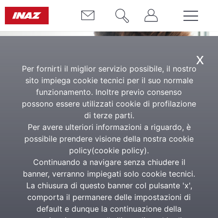
x
Per fornirti il miglior servizio possibile, il nostro
sito impiega cookie tecnici per il suo normale
funzionamento. Inoltre previo consenso
possono essere utilizzati cookie di profilazione
di terze parti.
Per avere ulteriori informazioni a riguardo, è
Caffè Normativo Inaz
possibile prendere visione della nostra cookie
policy(
cookie policy
).
Il webinar quindicinale di
Continuando a navigare senza chiudere il
aggiornamento a cura del Centro
banner, verranno impiegati solo cookie tecnici.
La chiusura di questo banner col pulsante 'x',
Studi Inaz​
comporta il permanere delle impostazioni di
default e dunque la continuazione della
Ogni giovedì della seconda e quarta settimana del