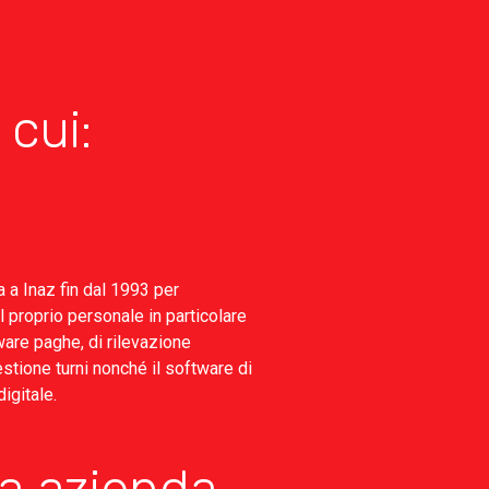
a cui:
a a Inaz fin dal 1993 per
l proprio personale in particolare
tware paghe, di rilevazione
tione turni nonché il software di
igitale.