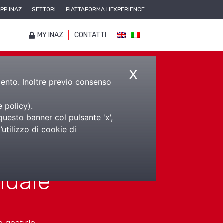
PP INAZ
SETTORI
PIATTAFORMA HEXPERIENCE
MY INAZ
CONTATTI
x
amento. Inoltre previo consenso
e policy
).
questo banner col pulsante 'x',
utilizzo di cookie di
ndale
 gestirlo