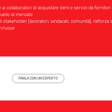
ai collaboratori di acquistare beni e servizi da fornitor
quello di mercato
gli stakeholder (lavoratori, sindacati, comunità), rafforza
irtuose
PARLA CON UN ESPERTO