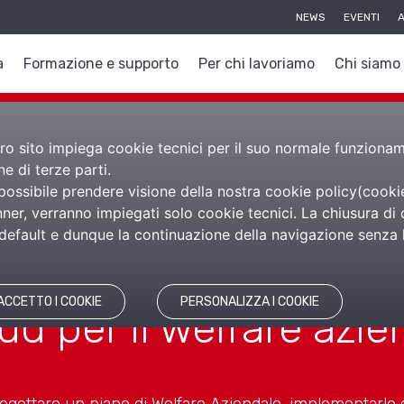
NEWS
EVENTI
A
a
Formazione e supporto
Per chi lavoriamo
Chi siamo
nostro sito impiega cookie tecnici per il suo normale funzion
e di terze parti.
 possibile prendere visione della nostra cookie policy(
cooki
er, verranno impiegati solo cookie tecnici. La chiusura di 
are
efault e dunque la continuazione della navigazione senza l’
ACCETTO I COOKIE
PERSONALIZZA I COOKIE
ud per il welfare azie
ogettare un piano di Welfare Aziendale, implementarlo e