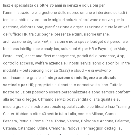
Inaz è specialista da
oltre 75 anni
in servizi e soluzioni per
l’amministrazione e la gestione delle risorse umane e interviene su tutti i
temi in ambito lavoro con le migliori soluzioni software e servizi per la
gestione, elaborazione, pianificazione e organizzazione di tutte le attività
dell’ufficio HR, tra cui: paghe, presenze e turni, risorse umane,
archiviazione digitale, FEA, missioni e nota spese, budget del personale,
business intelligence e analytics, soluzioni AI per HR e Payroll (LexMate,
PayrolLens), asset and fleet management, portali del dipendente, App,
controllo accessi, welfare aziendale. I nostri servizi sono disponibili in tre
modalità – outsourcing, licenza (SaaS) e cloud – e si evolvono
continuamente grazie all’
integrazione di intelligenza artificiale
verticale per HR
, progettata sul contesto normativo italiano. Tutte le
nostre soluzioni possono essere personalizzate e sono sempre conformi
alla norma di legge. Offriamo servizi post vendita di alta qualità e su
misura grazie al nostro personale specializzato e certificato Inaz Training
Center. Abbiamo oltre 40 sedi in tutta Italia, come a Milano, Como,
Pescara, Perugia, Roma, Pisa, Torino, Varese, Bologna e Ancona, Palermo,
Catania, Catanzaro, Udine, Cremona, Padova. Per maggiori dettagli su