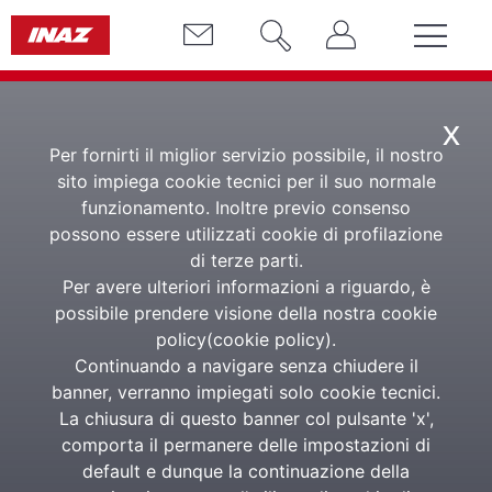
x
Per fornirti il miglior servizio possibile, il nostro
sito impiega cookie tecnici per il suo normale
Portale del
funzionamento. Inoltre previo consenso
possono essere utilizzati cookie di profilazione
Dipendente
di terze parti.
Per avere ulteriori informazioni a riguardo, è
possibile prendere visione della nostra cookie
La soluzione per il
policy(
cookie policy
).
dipendente
Continuando a navigare senza chiudere il
banner, verranno impiegati solo cookie tecnici.
La chiusura di questo banner col pulsante 'x',
L'area riservata per ottimizzare la comunicazione tra
comporta il permanere delle impostazioni di
azienda e personale
default e dunque la continuazione della