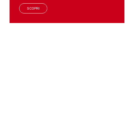
SCOPRI
LAVORARE CON (L’)
INTELLIGENZA –