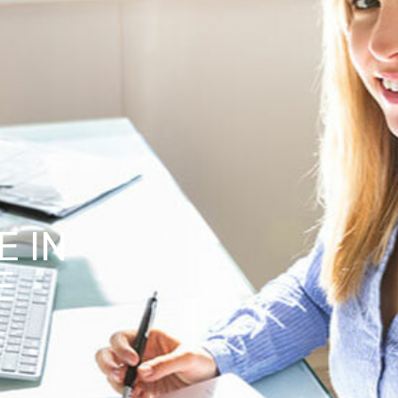
E IN
E