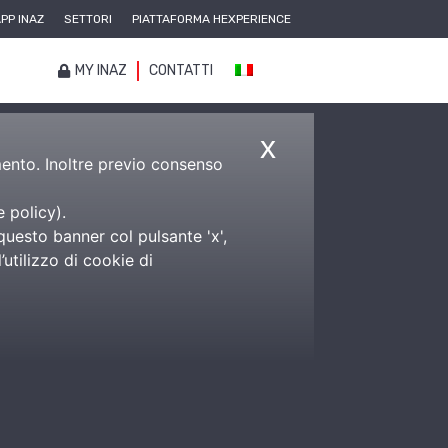
PP INAZ
SETTORI
PIATTAFORMA HEXPERIENCE
MY INAZ
CONTATTI
x
amento. Inoltre previo consenso
e policy
).
questo banner col pulsante 'x',
utilizzo di cookie di