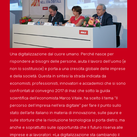
Una digitalizzazione dal cuore umano. Perché nasce per
rispondere ai bisogni delle persone, aiuta il lavoro dell’uomo (e
non lo sostituisce) e porta a una crescita globale delle imprese
e della società. Questa in sintesi la strada indicata da
economisti, professionisti, innovatori e accademici che si sono
confrontati al convegno 2017 di Inaz che sotto la guida
scientifica dell’economista Marco Vitale, ha scelto il tema “Il
percorso dell’impresa nell’era digitale” per fare il punto sullo
stato dell’arte italiano in materia di innovazione, sulle paure e
sulle storture che la rivoluzione tecnologica si porta dietro, ma
anche e soprattutto sulle opportunità che il futuro riserva alle
imprese e ai lavoratori: «La digitalizzazione sta cambiando il