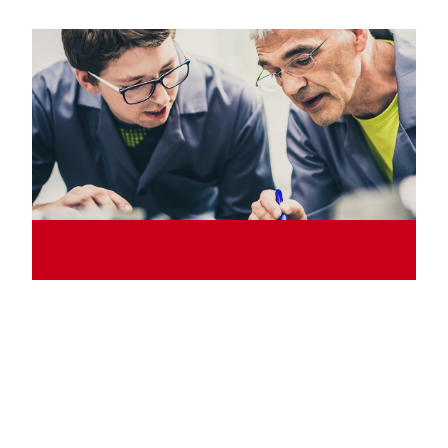
CONVEGNO INAZ 2025
– NON HO L’ETÀ. ANZI,
SÌ!
Eventi
,
News