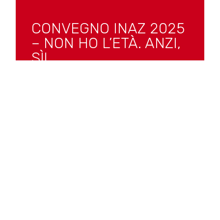
CONVEGNO INAZ 2025
– NON HO L’ETÀ. ANZI,
SÌ!
Eventi
,
News
Baby Boomer, Gen X, Millennial e Gen Z:
la convivenza intergenerazionale in
azienda al tempo dell’IA
SCOPRI