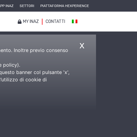
PP INAZ
SETTORI
PIATTAFORMA HEXPERIENCE
MY INAZ
CONTATTI
x
amento. Inoltre previo consenso
e policy
).
questo banner col pulsante 'x',
utilizzo di cookie di