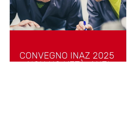
CONVEGNO INAZ 2025
– NON HO L’ETÀ. ANZI,
SÌ!
Eventi
,
News
Baby Boomer, Gen X, Millennial e Gen Z:
la convivenza intergenerazionale in
azienda al tempo dell’IA