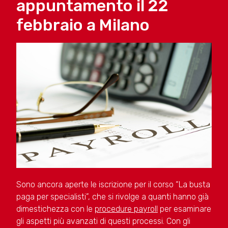
appuntamento il 22
febbraio a Milano
Sono ancora aperte le iscrizione per il corso “La busta
paga per specialisti”, che si rivolge a quanti hanno già
dimestichezza con le
procedure payroll
per esaminare
gli aspetti più avanzati di questi processi. Con gli