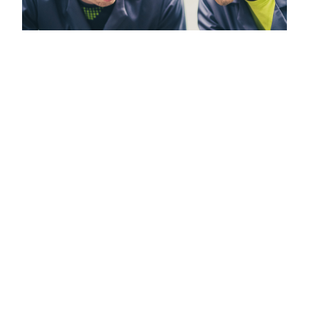
CONVEGNO INAZ 2025
– NON HO L’ETÀ. ANZI,
SÌ!
Eventi
,
News
Baby Boomer, Gen X, Millennial e Gen Z:
la convivenza intergenerazionale in
azienda al tempo dell’IA