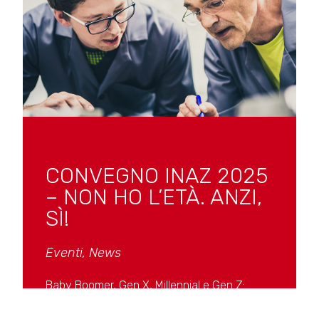
CONVEGNO INAZ 2025
– NON HO L’ETÀ. ANZI,
SÌ!
Eventi
,
News
Baby Boomer, Gen X, Millennial e Gen Z:
la convivenza intergenerazionale in