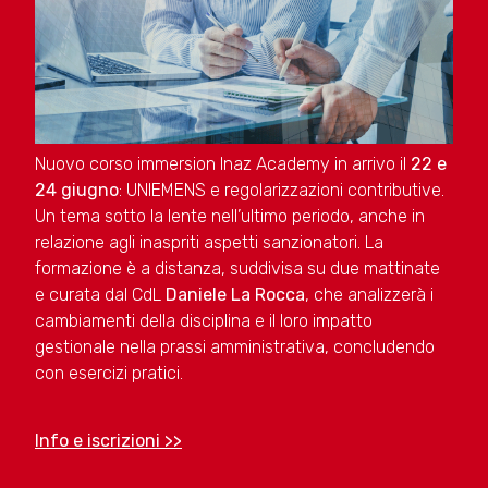
Nuovo corso immersion Inaz Academy in arrivo il
22 e
24 giugno
: UNIEMENS e regolarizzazioni contributive.
Un tema sotto la lente nell’ultimo periodo, anche in
relazione agli inaspriti aspetti sanzionatori. La
formazione è a distanza, suddivisa su due mattinate
e curata dal CdL
Daniele La Rocca
, che analizzerà i
cambiamenti della disciplina e il loro impatto
gestionale nella prassi amministrativa, concludendo
con esercizi pratici.
Info e iscrizioni >>