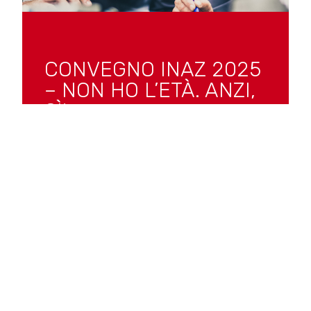
CONVEGNO INAZ 2025
– NON HO L’ETÀ. ANZI,
SÌ!
Eventi
,
News
Baby Boomer, Gen X, Millennial e Gen Z:
la convivenza intergenerazionale in
azienda al tempo dell’IA
SCOPRI