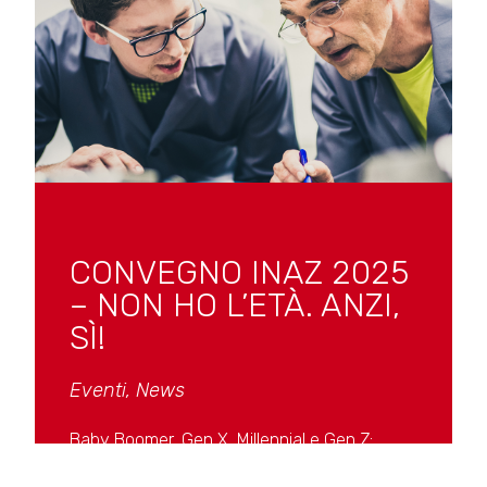
CONVEGNO INAZ 2025
– NON HO L’ETÀ. ANZI,
SÌ!
Eventi
,
News
Baby Boomer, Gen X, Millennial e Gen Z:
la convivenza intergenerazionale in