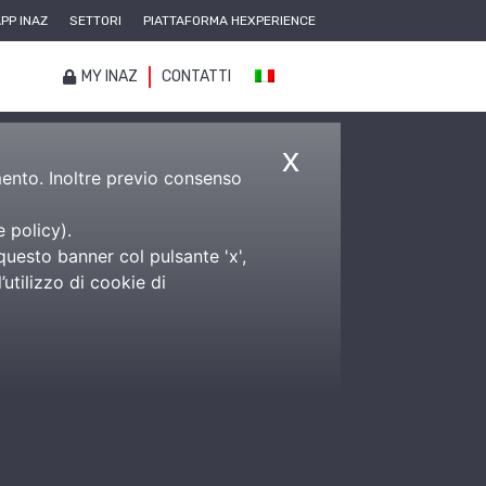
PP INAZ
SETTORI
PIATTAFORMA HEXPERIENCE
MY INAZ
CONTATTI
x
amento. Inoltre previo consenso
e policy
).
questo banner col pulsante 'x',
utilizzo di cookie di