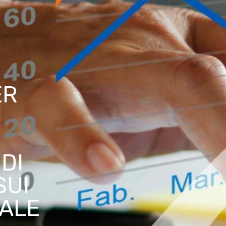
ER
DI
SUI
NALE