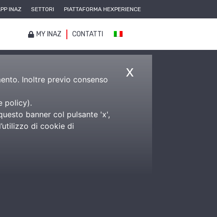
PP INAZ
SETTORI
PIATTAFORMA HEXPERIENCE
MY INAZ
CONTATTI
x
amento. Inoltre previo consenso
e policy
).
questo banner col pulsante 'x',
utilizzo di cookie di