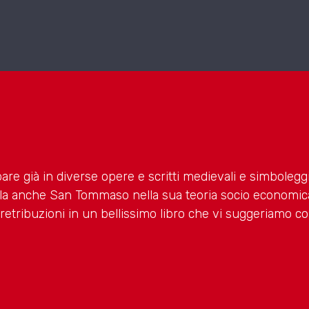
pare già in diverse opere e scritti medievali e simboleggi
rla anche San Tommaso nella sua teoria socio economic
lle retribuzioni in un bellissimo libro che vi suggeriamo c