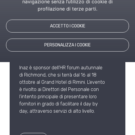
navigazione senza l’utilizzo di cookie di
profilazione di terze parti.
RICHMOND HUMAN
RESOURCES FORUM
ACCETTO I COOKIE
AUTUMN, 16 -18
OTTOBRE | RIMINI
PERSONALIZZA I COOKIE
Eventi
Inaz è sponsor dell’HR forum autunnale
di Richmond, che si terrà dal 16 al 18
ottobre al Grand Hotel di Rimini. L’evento
è rivolto ai Direttori del Personale con
l’intento principale di presentare loro
fornitori in grado di facilitare il day by
day, attraverso servizi di alto livello.