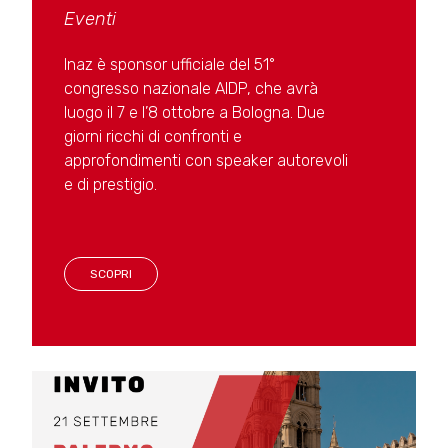
Eventi
Inaz è sponsor ufficiale del 51°
congresso nazionale AIDP, che avrà
luogo il 7 e l’8 ottobre a Bologna. Due
giorni ricchi di confronti e
approfondimenti con speaker autorevoli
e di prestigio.
SCOPRI