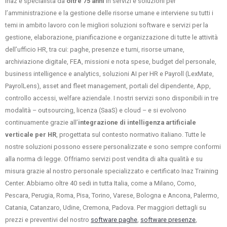
Inaz è specialista da
oltre 75 anni
in servizi e soluzioni per
l’amministrazione e la gestione delle risorse umane e interviene su tutti i
temi in ambito lavoro con le migliori soluzioni software e servizi per la
gestione, elaborazione, pianificazione e organizzazione di tutte le attività
dell’ufficio HR, tra cui: paghe, presenze e turni, risorse umane,
archiviazione digitale, FEA, missioni e nota spese, budget del personale,
business intelligence e analytics, soluzioni AI per HR e Payroll (LexMate,
PayrolLens), asset and fleet management, portali del dipendente, App,
controllo accessi, welfare aziendale. I nostri servizi sono disponibili in tre
modalità – outsourcing, licenza (SaaS) e cloud – e si evolvono
continuamente grazie all’
integrazione di intelligenza artificiale
verticale per HR
, progettata sul contesto normativo italiano. Tutte le
nostre soluzioni possono essere personalizzate e sono sempre conformi
alla norma di legge. Offriamo servizi post vendita di alta qualità e su
misura grazie al nostro personale specializzato e certificato Inaz Training
Center. Abbiamo oltre 40 sedi in tutta Italia, come a Milano, Como,
Pescara, Perugia, Roma, Pisa, Torino, Varese, Bologna e Ancona, Palermo,
Catania, Catanzaro, Udine, Cremona, Padova. Per maggiori dettagli su
prezzi e preventivi del nostro
software paghe
,
software presenze
,