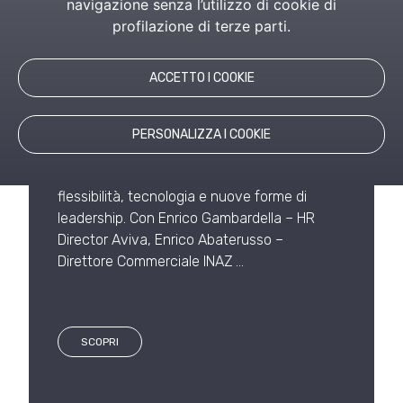
navigazione senza l’utilizzo di cookie di
profilazione di terze parti.
MODELLI
ORGANIZZATIVI – 11
ACCETTO I COOKIE
MAGGIO 2021
Eventi
,
News
PERSONALIZZA I COOKIE
Il futuro dei modelli organizzativi tra
flessibilità, tecnologia e nuove forme di
leadership. Con Enrico Gambardella – HR
Director Aviva, Enrico Abaterusso –
Direttore Commerciale INAZ …
SCOPRI