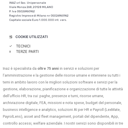
INAZ srl Soc. Unipersonale
Viale Monza 268, 20128 MILANO
P. Iva 05026960962
Registro Imprese di Milano nr 05026960962
Capitale sociale Euro 1.000.000 int. vers.
COOKIE UTILIZZATI
✓
TECNICI
x
TERZE PARTI
Inaz è specialista da
oltre 75 anni
in servizi e soluzioni per
l’amministrazione e la gestione delle risorse umane e interviene su tutti i
temi in ambito lavoro con le migliori soluzioni software e servizi per la
gestione, elaborazione, pianificazione e organizzazione di tutte le attività
dell’ufficio HR, tra cui: paghe, presenze e turni, risorse umane,
archiviazione digitale, FEA, missioni e nota spese, budget del personale,
business intelligence e analytics, soluzioni AI per HR e Payroll (LexMate,
PayrolLens), asset and fleet management, portali del dipendente, App,
controllo accessi, welfare aziendale. I nostri servizi sono disponibili in tre