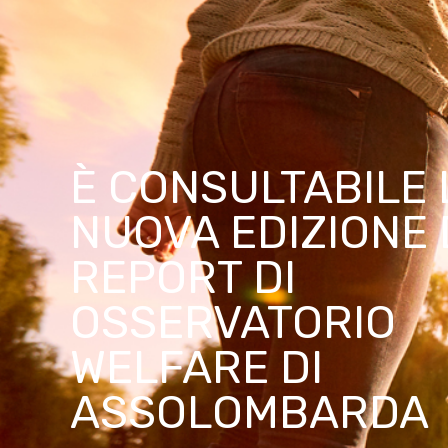
È CONSULTABILE 
NUOVA EDIZIONE 
REPORT DI
OSSERVATORIO
WELFARE DI
ASSOLOMBARDA