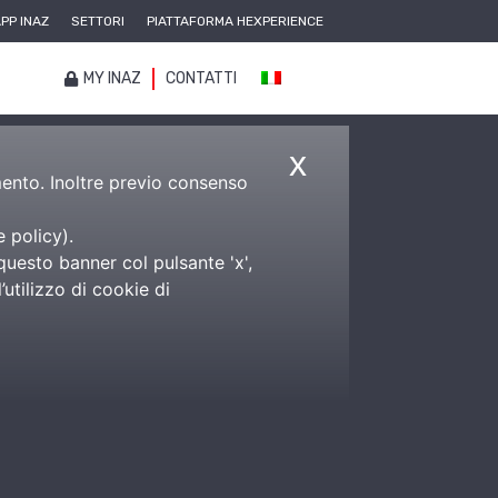
PP INAZ
SETTORI
PIATTAFORMA HEXPERIENCE
MY INAZ
CONTATTI
x
amento. Inoltre previo consenso
e policy
).
questo banner col pulsante 'x',
utilizzo di cookie di