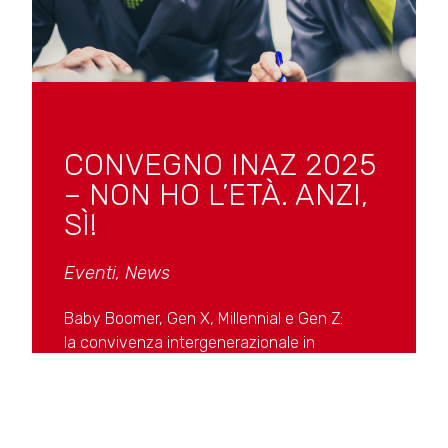
CONVEGNO INAZ 2025
– NON HO L’ETÀ. ANZI,
SÌ!
Eventi
,
News
Baby Boomer, Gen X, Millennial e Gen Z:
la convivenza intergenerazionale in
azienda al tempo dell’IA