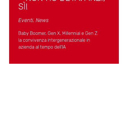
SÌ!
Eventi
,
News
Baby Boomer, Gen X, Millennial e Gen Z:
la convivenza intergenerazionale in
azienda al tempo dell’IA
SCOPRI