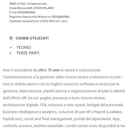
INAZ srl Soc. Unipersonale
Viale Monza 268, 20128 MILANO
P. Iva 05026960962
Registro Imprese di Milano nr 05026960962
Capitale sociale Euro 1.000.000 int. vers.
COOKIE UTILIZZATI
✓
TECNICI
x
TERZE PARTI
Inaz è specialista da
oltre 75 anni
in servizi e soluzioni per
l’amministrazione e la gestione delle risorse umane e interviene su tutti i
temi in ambito lavoro con le migliori soluzioni software e servizi per la
gestione, elaborazione, pianificazione e organizzazione di tutte le attività
dell’ufficio HR, tra cui: paghe, presenze e turni, risorse umane,
archiviazione digitale, FEA, missioni e nota spese, budget del personale,
business intelligence e analytics, soluzioni AI per HR e Payroll (LexMate,
PayrolLens), asset and fleet management, portali del dipendente, App,
controllo accessi, welfare aziendale. I nostri servizi sono disponibili in tre