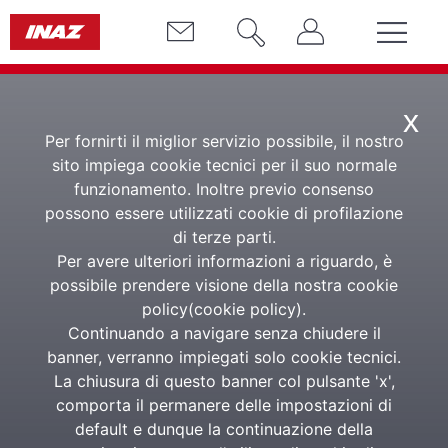
x
Per fornirti il miglior servizio possibile, il nostro
sito impiega cookie tecnici per il suo normale
funzionamento. Inoltre previo consenso
PagheINweb
possono essere utilizzati cookie di profilazione
di terze parti.
Per avere ulteriori informazioni a riguardo, è
Software di elaborazione
possibile prendere visione della nostra cookie
delle buste paga
policy(
cookie policy
).
Continuando a navigare senza chiudere il
banner, verranno impiegati solo cookie tecnici.
La soluzione completa, digitale e sempre connessa
La chiusura di questo banner col pulsante 'x',
per l’elaborazione paghe
comporta il permanere delle impostazioni di
default e dunque la continuazione della