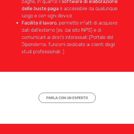
paghe, in quanto il
software di elaborazione
delle buste paga
è accessibile da qualunque
luogo e con ogni device
Facilita il lavoro
, permette infatti di acquisire
dati dall’esterno (es. dal sito INPS) e di
comunicarli ai diretti interessati (Portale del
Dipendente, funzioni dedicate ai clienti degli
studi professionali…)
PARLA CON UN ESPERTO