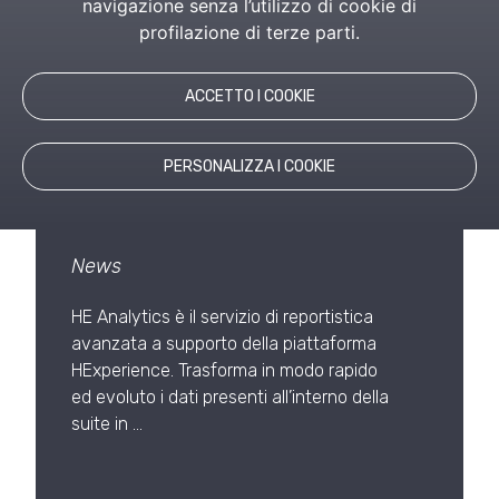
navigazione senza l’utilizzo di cookie di
profilazione di terze parti.
HE ANALYTICS, PER LA
BUSINESS
ACCETTO I COOKIE
INTELLIGENCE
APPROFONDITA E DI
PERSONALIZZA I COOKIE
FACILE LETTURA SUI
DATI DEL PERSONALE
News
HE Analytics è il servizio di reportistica
avanzata a supporto della piattaforma
HExperience. Trasforma in modo rapido
ed evoluto i dati presenti all’interno della
suite in …