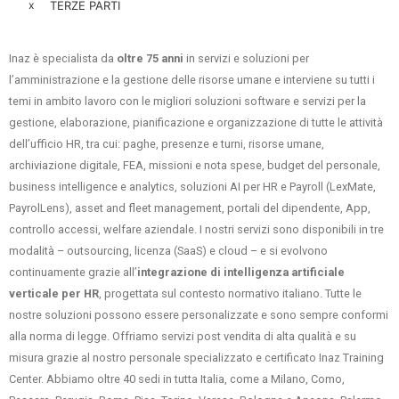
x
TERZE PARTI
Inaz è specialista da
oltre 75 anni
in servizi e soluzioni per
l’amministrazione e la gestione delle risorse umane e interviene su tutti i
temi in ambito lavoro con le migliori soluzioni software e servizi per la
gestione, elaborazione, pianificazione e organizzazione di tutte le attività
dell’ufficio HR, tra cui: paghe, presenze e turni, risorse umane,
archiviazione digitale, FEA, missioni e nota spese, budget del personale,
business intelligence e analytics, soluzioni AI per HR e Payroll (LexMate,
PayrolLens), asset and fleet management, portali del dipendente, App,
controllo accessi, welfare aziendale. I nostri servizi sono disponibili in tre
modalità – outsourcing, licenza (SaaS) e cloud – e si evolvono
continuamente grazie all’
integrazione di intelligenza artificiale
verticale per HR
, progettata sul contesto normativo italiano. Tutte le
nostre soluzioni possono essere personalizzate e sono sempre conformi
alla norma di legge. Offriamo servizi post vendita di alta qualità e su
misura grazie al nostro personale specializzato e certificato Inaz Training
Center. Abbiamo oltre 40 sedi in tutta Italia, come a Milano, Como,