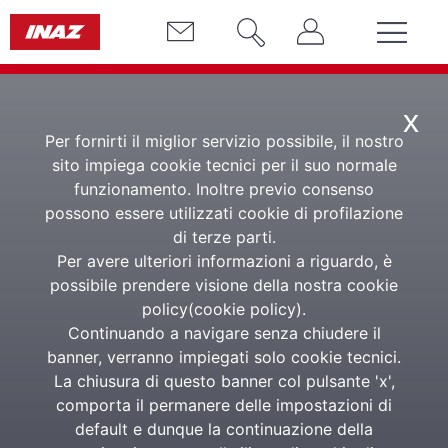
x
Per fornirti il miglior servizio possibile, il nostro
sito impiega cookie tecnici per il suo normale
funzionamento. Inoltre previo consenso
possono essere utilizzati cookie di profilazione
di terze parti.
Sul canale Focus il
Per avere ulteriori informazioni a riguardo, è
primo maggio un
possibile prendere visione della nostra cookie
policy(
cookie policy
).
docufilm sul
Continuando a navigare senza chiudere il
banner, verranno impiegati solo cookie tecnici.
mondo del lavoro
La chiusura di questo banner col pulsante 'x',
comporta il permanere delle impostazioni di
default e dunque la continuazione della