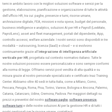
temi in ambito lavoro con le migliori soluzioni software e servizi per la
gestione, elaborazione, pianificazione e organizzazione di tutte le attività
dell’ufficio HR, tra cui: paghe, presenze e turni, risorse umane,
archiviazione digitale, FEA, missioni e nota spese, budget del personale,
business intelligence e analytics, soluzioni AI per HR e Payroll (LexMate,
PayrolLens), asset and fleet management, portali del dipendente, App,
controllo accessi, welfare aziendale. I nostri servizi sono disponibili in tre
modalità – outsourcing, licenza (SaaS) e cloud – e si evolvono
continuamente grazie all’
integrazione di intelligenza artificiale
verticale per HR
, progettata sul contesto normativo italiano. Tutte le
nostre soluzioni possono essere personalizzate e sono sempre conformi
alla norma di legge. Offriamo servizi post vendita di alta qualità e su
misura grazie al nostro personale specializzato e certificato Inaz Training
Center. Abbiamo oltre 40 sedi in tutta Italia, come a Milano, Como,
Pescara, Perugia, Roma, Pisa, Torino, Varese, Bologna e Ancona, Palermo,
Catania, Catanzaro, Udine, Cremona, Padova. Per maggiori dettagli su
prezzi e preventivi del nostro
software paghe
,
software presenze
,
software turni
e delle nostre soluzioni AI per la gestione HR e di tutti i
nostri gestionali per le risorse umane, contattaci!