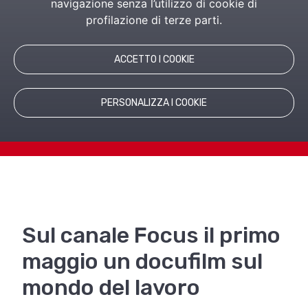
navigazione senza l’utilizzo di cookie di
Il film di Giacomo Gatti, prodotto da Inaz,
profilazione di terze parti.
andrà in onda domenica 1° Maggio sul
canale Focus di Mediaset.
ACCETTO I COOKIE
PERSONALIZZA I COOKIE
Sul canale Focus il primo
maggio un docufilm sul
mondo del lavoro