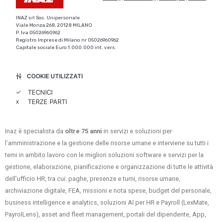
INAZ srl Soc. Unipersonale
Viale Monza 268, 20128 MILANO
P. Iva 05026960962
Registro Imprese di Milano nr 05026960962
Capitale sociale Euro 1.000.000 int. vers.
COOKIE UTILIZZATI
✓
TECNICI
x
TERZE PARTI
Inaz è specialista da
oltre 75 anni
in servizi e soluzioni per
l’amministrazione e la gestione delle risorse umane e interviene su tutti i
temi in ambito lavoro con le migliori soluzioni software e servizi per la
gestione, elaborazione, pianificazione e organizzazione di tutte le attività
dell’ufficio HR, tra cui: paghe, presenze e turni, risorse umane,
archiviazione digitale, FEA, missioni e nota spese, budget del personale,
business intelligence e analytics, soluzioni AI per HR e Payroll (LexMate,
PayrolLens), asset and fleet management, portali del dipendente, App,