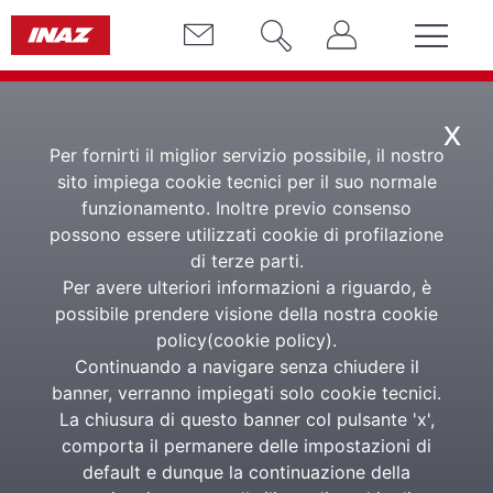
x
Per fornirti il miglior servizio possibile, il nostro
sito impiega cookie tecnici per il suo normale
funzionamento. Inoltre previo consenso
possono essere utilizzati cookie di profilazione
di terze parti.
Ricerca “The
Per avere ulteriori informazioni a riguardo, è
possibile prendere visione della nostra cookie
Future of Work
policy(
cookie policy
).
Continuando a navigare senza chiudere il
2021”
banner, verranno impiegati solo cookie tecnici.
La chiusura di questo banner col pulsante 'x',
comporta il permanere delle impostazioni di
default e dunque la continuazione della
Presentati a HR Business Summit i