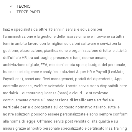
✓
TECNICI
x
TERZE PARTI
Inaz è specialista da
oltre 75 anni
in servizi e soluzioni per
l’amministrazione e la gestione delle risorse umane e interviene su tutti i
temi in ambito lavoro con le migliori soluzioni software e servizi per la
gestione, elaborazione, pianificazione e organizzazione di tutte le attività
dell’ufficio HR, tra cui: paghe, presenze e turni, risorse umane,
archiviazione digitale, FEA, missioni e nota spese, budget del personale,
business intelligence e analytics, soluzioni AI per HR e Payroll (LexMate,
PayrolLens), asset and fleet management, portali del dipendente, App,
controllo accessi, welfare aziendale. I nostri servizi sono disponibili in tre
modalità – outsourcing, licenza (SaaS) e cloud – e si evolvono
continuamente grazie all’
integrazione di intelligenza artificiale
verticale per HR
, progettata sul contesto normativo italiano. Tutte le
nostre soluzioni possono essere personalizzate e sono sempre conformi
alla norma di legge. Offriamo servizi post vendita di alta qualità e su
misura grazie al nostro personale specializzato e certificato Inaz Training