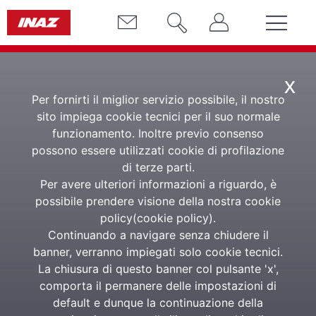
x
Per fornirti il miglior servizio possibile, il nostro
sito impiega cookie tecnici per il suo normale
funzionamento. Inoltre previo consenso
possono essere utilizzati cookie di profilazione
di terze parti.
Report “Future of
Per avere ulteriori informazioni a riguardo, è
Work 2022” di
possibile prendere visione della nostra cookie
policy(
cookie policy
).
Osservatorio
Continuando a navigare senza chiudere il
banner, verranno impiegati solo cookie tecnici.
Imprese Lavoro
La chiusura di questo banner col pulsante 'x',
comporta il permanere delle impostazioni di
Inaz e Business
default e dunque la continuazione della