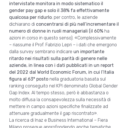
intervistate monitora in modo sistematico il
gender pay gap e solo il 38% fa effettivamente
qualcosa per ridurlo
; per contro, le aziende
dichiarano di
concentrarsi di più nell’incrementare il
numero di donne in ruoli manageriali (il 60%
ha
azioni in corso in questo senso). «Complessivamente
– riassume il Prof. Fabrizio Lepri – i dati che emergono
dalla survey sembrano indicare
un importante
ritardo nei risultati sulla parità di genere nelle
aziende, in linea con i dati pubblicati in un report
del 2022 dal World Economic Forum, in cui l’Italia
figura al 63° posto
nella graduatoria basata sul
ranking conseguito nel KPI denominato Global Gender
Gap Index. Al tempo stesso, però è abbastanza o
molto diffusa la consapevolezza sulla necessità di
mettere in campo azioni specifiche finalizzate ad
attenuare gradualmente il gap riscontrato».
La ricerca di Inaz e Business International – Fiera
Milano prosegue approfondendo anche tematiche