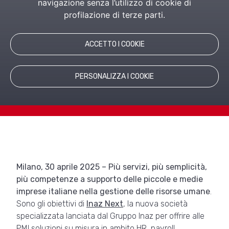
piccole e medie imprese, pensata per
navigazione senza l’utilizzo di cookie di
offrire competenze specifiche e risposte
profilazione di terze parti.
operative in un mercato in rapida
trasformazione.
La Presidente Gilli: «Così accompagniamo
ACCETTO I COOKIE
la crescita delle aziende»
PERSONALIZZA I COOKIE
Milano, 30 aprile 2025
– Più servizi, più semplicità,
più competenze a supporto delle piccole e medie
imprese italiane nella gestione delle risorse umane
.
Sono gli obiettivi di
Inaz Next
, la nuova società
specializzata lanciata dal Gruppo Inaz per offrire alle
PMI soluzioni su misura in ambito HR, payroll,