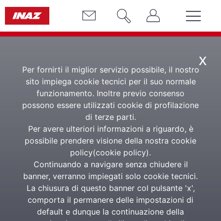
x
Per fornirti il miglior servizio possibile, il nostro
sito impiega cookie tecnici per il suo normale
funzionamento. Inoltre previo consenso
Nasce Inaz Next,
possono essere utilizzati cookie di profilazione
di terze parti.
servizi su misura per le
Per avere ulteriori informazioni a riguardo, è
possibile prendere visione della nostra cookie
PMI italiane
policy(
cookie policy
).
Continuando a navigare senza chiudere il
banner, verranno impiegati solo cookie tecnici.
Al via una nuova società nel gruppo Inaz
La chiusura di questo banner col pulsante 'x',
con oltre 160 professionisti per progetti
comporta il permanere delle impostazioni di
HR, payroll e soluzioni evolute al
default e dunque la continuazione della
personale: una struttura dedicata alle