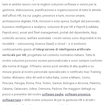
temi in ambito lavoro con le migliori soluzioni software e servizi per la
gestione, elaborazione, pianificazione e organizzazione di tutte le attività
dell’ufficio HR, tra cui: paghe, presenze e turni, risorse umane,
archiviazione digitale, FEA, missioni e nota spese, budget del personale,
business intelligence e analytics, soluzioni AI per HR e Payroll (LexMate,
PayrolLens), asset and fleet management, portali del dipendente, App,
controllo accessi, welfare aziendale. I nostri servizi sono disponibili in tre
modalità – outsourcing, licenza (SaaS) e cloud – e si evolvono
continuamente grazie all’
integrazione di intelligenza artificiale
verticale per HR
, progettata sul contesto normativo italiano. Tutte le
nostre soluzioni possono essere personalizzate e sono sempre conformi
alla norma di legge. Offriamo servizi post vendita di alta qualità e su
misura grazie al nostro personale specializzato e certificato Inaz Training
Center. Abbiamo oltre 40 sedi in tutta Italia, come a Milano, Como,
Pescara, Perugia, Roma, Pisa, Torino, Varese, Bologna e Ancona, Palermo,
Catania, Catanzaro, Udine, Cremona, Padova. Per maggiori dettagli su
prezzi e preventivi del nostro
software paghe
,
software presenze
,
software turni
e delle nostre soluzioni AI per la gestione HR e di tutti i