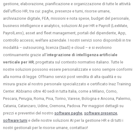
gestione, elaborazione, pianificazione e organizzazione di tutte le attività
dell’ufficio HR, tra cui: paghe, presenze e turni, risorse umane,
archiviazione digitale, FEA, missioni e nota spese, budget del personale,
business intelligence e analytics, soluzioni AI per HR e Payroll (LexMate,
PayrolLens), asset and fleet management, portali del dipendente, App,
controllo accessi, welfare aziendale. I nostri servizi sono disponibili in tre
modalità – outsourcing, licenza (SaaS) e cloud – e si evolvono
continuamente grazie all’
integrazione di intelligenza artificiale
verticale per HR
, progettata sul contesto normativo italiano. Tutte le
nostre soluzioni possono essere personalizzate e sono sempre conformi
alla norma di legge. Offriamo servizi post vendita di alta qualità e su
misura grazie al nostro personale specializzato e certificato Inaz Training
Center. Abbiamo oltre 40 sedi in tutta Italia, come a Milano, Como,
Pescara, Perugia, Roma, Pisa, Torino, Varese, Bologna e Ancona, Palermo,
Catania, Catanzaro, Udine, Cremona, Padova. Per maggiori dettagli su
prezzi e preventivi del nostro
software paghe
,
software presenze
,
software turni
e delle nostre soluzioni AI per la gestione HR e di tutti i
nostri gestionali per le risorse umane, contattaci!