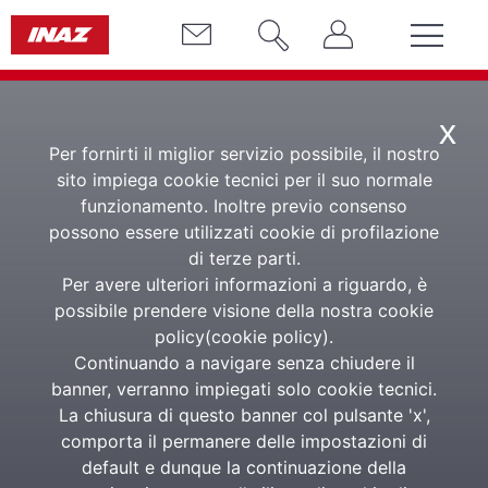
x
Per fornirti il miglior servizio possibile, il nostro
sito impiega cookie tecnici per il suo normale
funzionamento. Inoltre previo consenso
Fine anno: tutte le
possono essere utilizzati cookie di profilazione
di terze parti.
novità su fisco e
Per avere ulteriori informazioni a riguardo, è
possibile prendere visione della nostra cookie
lavoro spiegate in
policy(
cookie policy
).
una giornata di
Continuando a navigare senza chiudere il
banner, verranno impiegati solo cookie tecnici.
studio Inaz
La chiusura di questo banner col pulsante 'x',
comporta il permanere delle impostazioni di
default e dunque la continuazione della