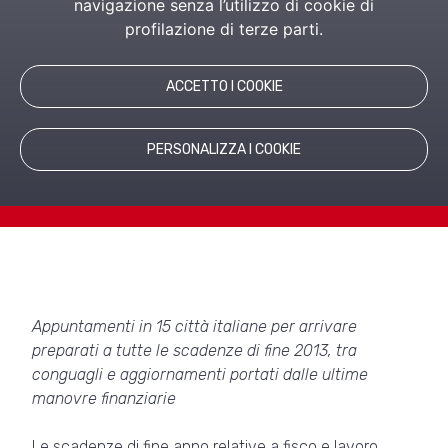
navigazione senza l’utilizzo di cookie di
Appuntamenti in 15 città italiane per
profilazione di terze parti.
arrivare preparati a tutte le scadenze di
fine 2013, tra conguagli e aggiornamenti
portati dalle ultime manovre finanziarie
ACCETTO I COOKIE
Le scadenze ...
PERSONALIZZA I COOKIE
Appuntamenti in 15 città italiane per arrivare
preparati a tutte le scadenze di fine 2013, tra
conguagli e aggiornamenti portati dalle ultime
manovre finanziarie
Le scadenze di fine anno relative a fisco e lavoro