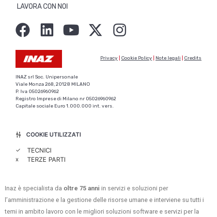
LAVORA CON NOI
Privacy
|
Cookie Policy
|
Note legali
|
Credits
INAZ srl Soc. Unipersonale
Viale Monza 268, 20128 MILANO
P. Iva 05026960962
Registro Imprese di Milano nr 05026960962
Capitale sociale Euro 1.000.000 int. vers.
COOKIE UTILIZZATI
✓
TECNICI
x
TERZE PARTI
Inaz è specialista da
oltre 75 anni
in servizi e soluzioni per
l’amministrazione e la gestione delle risorse umane e interviene su tutti i
temi in ambito lavoro con le migliori soluzioni software e servizi per la