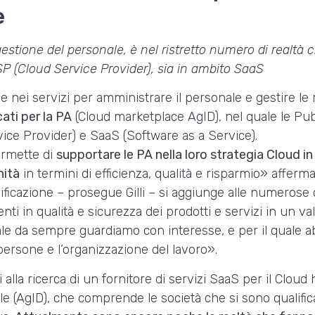
e
 gestione del personale, è nel ristretto numero di realtà
CSP (Cloud Service Provider), sia in ambito SaaS
e e nei servizi per amministrare il personale e gestire le
cati per la PA
(Cloud marketplace AgID), nel quale le Pu
vice Provider) e SaaS (Software as a Service).
ermette di
supportare le PA nella loro strategia Cloud i
nità
in termini di efficienza, qualità e risparmio» afferm
ificazione – prosegue Gilli – si aggiunge alle numerose c
nti in qualità e sicurezza dei prodotti e servizi in un va
quale da sempre guardiamo con interesse, e per il quale 
persone e l’organizzazione del lavoro».
alla ricerca di un fornitore di servizi SaaS per il Cloud 
tale (AgID), che comprende le società che si sono qualific