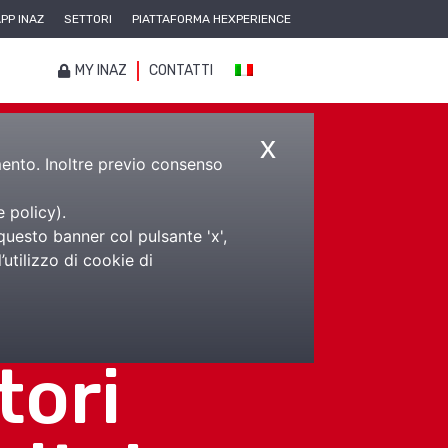
PP INAZ
SETTORI
PIATTAFORMA HEXPERIENCE
MY INAZ
CONTATTI
x
amento. Inoltre previo consenso
e policy
).
a
questo banner col pulsante 'x',
utilizzo di cookie di
az
tori