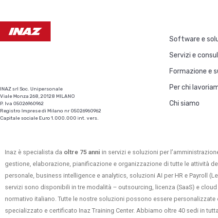
Software e solu
Servizi e consu
Formazione e s
Per chi lavoria
INAZ srl Soc. Unipersonale
Viale Monza 268, 20128 MILANO
Chi siamo
P. Iva 05026960962
Registro Imprese di Milano nr 05026960962
Capitale sociale Euro 1.000.000 int. vers.
Inaz è specialista da
oltre 75 anni
in servizi e soluzioni per l’amministrazione
gestione, elaborazione, pianificazione e organizzazione di tutte le attività de
personale, business intelligence e analytics, soluzioni AI per HR e Payroll (
servizi sono disponibili in tre modalità – outsourcing, licenza (SaaS) e cloud
normativo italiano. Tutte le nostre soluzioni possono essere personalizzate 
specializzato e certificato Inaz Training Center. Abbiamo oltre 40 sedi in tu