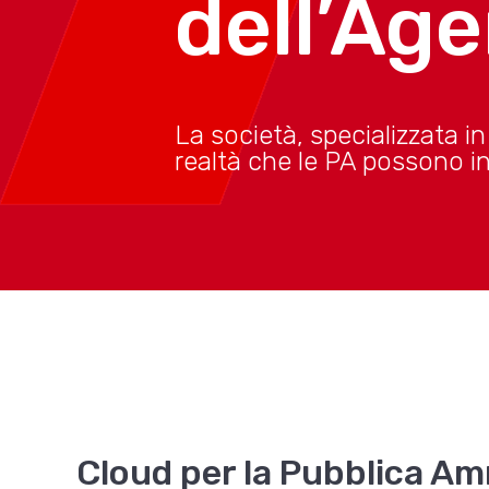
dell’Age
La società, specializzata in
realtà che le PA possono ind
Cloud per la Pubblica Amm