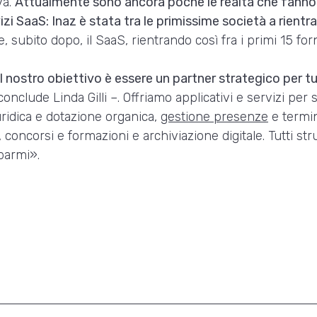
va.
Attualmente sono ancora poche le realtà che fanno 
ervizi SaaS: Inaz è stata tra le primissime società a rient
, subito dopo, il SaaS, rientrando così fra i primi 15 for
il nostro obiettivo è essere un partner strategico per t
onclude Linda Gilli –. Offriamo applicativi e servizi per 
uridica e dotazione organica,
gestione presenze
e termin
 concorsi e formazioni e archiviazione digitale. Tutti s
sparmi».