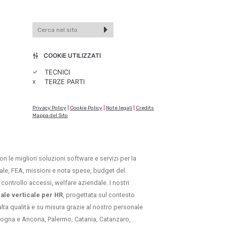
COOKIE UTILIZZATI
✓
TECNICI
x
TERZE PARTI
Privacy Policy
|
Cookie Policy
|
Note legali
|
Credits
Mappa del Sito
on le migliori soluzioni software e servizi per la
itale, FEA, missioni e nota spese, budget del
controllo accessi, welfare aziendale. I nostri
iale verticale per HR
, progettata sul contesto
lta qualità e su misura grazie al nostro personale
Bologna e Ancona, Palermo, Catania, Catanzaro,