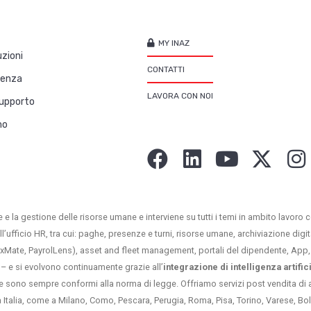
MY INAZ
zioni
CONTATTI
lenza
LAVORA CON NOI
upporto
mo
 e la gestione delle risorse umane e interviene su tutti i temi in ambito lavoro c
ll’ufficio HR, tra cui: paghe, presenze e turni, risorse umane, archiviazione dig
LexMate, PayrolLens), asset and fleet management, portali del dipendente, App, 
 – e si evolvono continuamente grazie all’
integrazione di intelligenza artific
e sono sempre conformi alla norma di legge. Offriamo servizi post vendita di a
tta Italia, come a Milano, Como, Pescara, Perugia, Roma, Pisa, Torino, Varese, 