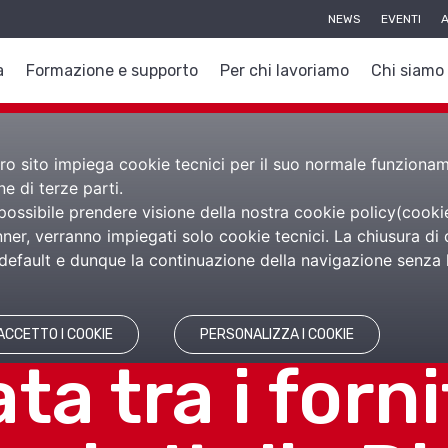
NEWS
EVENTI
A
a
Formazione e supporto
Per chi lavoriamo
Chi siamo
nostro sito impiega cookie tecnici per il suo normale funzion
e di terze parti.
 possibile prendere visione della nostra cookie policy(
cooki
r la Pubblic
er, verranno impiegati solo cookie tecnici. La chiusura di 
efault e dunque la continuazione della navigazione senza l’
trazione: In
ACCETTO I COOKIE
PERSONALIZZA I COOKIE
ta tra i forni