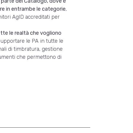
parte del Catalogo, dove è
rare in entrambe le categorie
,
nitori AgID accreditati per
utte le realtà che vogliono
supportare le PA in tutte le
ali di timbratura, gestione
trumenti che permettono di