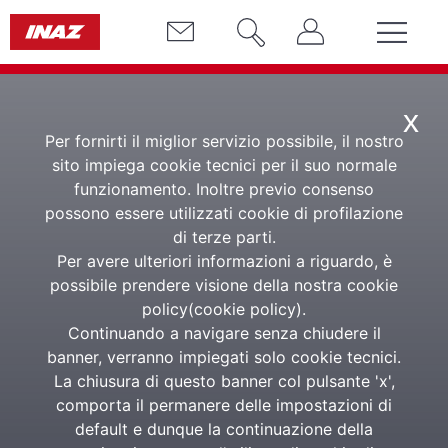
x
Per fornirti il miglior servizio possibile, il nostro
sito impiega cookie tecnici per il suo normale
funzionamento. Inoltre previo consenso
possono essere utilizzati cookie di profilazione
di terze parti.
Arriva la
Per avere ulteriori informazioni a riguardo, è
possibile prendere visione della nostra cookie
Certificazione
policy(
cookie policy
).
Continuando a navigare senza chiudere il
Unica 2015
banner, verranno impiegati solo cookie tecnici.
La chiusura di questo banner col pulsante 'x',
comporta il permanere delle impostazioni di
default e dunque la continuazione della
Da quest’anno c’è un solo modello per