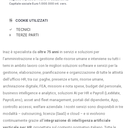
Capitale sociale Euro 1.000.000 int. vers.
COOKIE UTILIZZATI
✓
TECNICI
x
TERZE PARTI
Inaz è specialista da
oltre 75 anni
in servizi e soluzioni per
l’amministrazione e la gestione delle risorse umane e interviene su tutti i
temi in ambito lavoro con le migliori soluzioni software e servizi per la
gestione, elaborazione, pianificazione e organizzazione di tutte le attività
dell’ufficio HR, tra cui: paghe, presenze e turni, risorse umane,
archiviazione digitale, FEA, missioni e nota spese, budget del personale,
business intelligence e analytics, soluzioni AI per HR e Payroll (LexMate,
PayrolLens), asset and fleet management, portali del dipendente, App,
controllo accessi, welfare aziendale. I nostri servizi sono disponibili in tre
modalità – outsourcing, licenza (SaaS) e cloud – e si evolvono
continuamente grazie all’
integrazione di intelligenza artificiale
verticale per HR
, progettata sul contesto normativo italiano. Tutte le