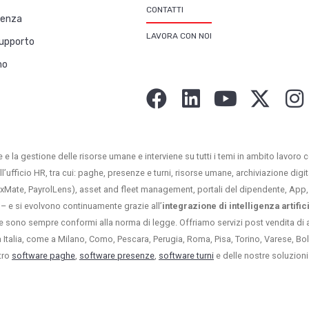
CONTATTI
lenza
LAVORA CON NOI
upporto
mo
 e la gestione delle risorse umane e interviene su tutti i temi in ambito lavoro c
ll’ufficio HR, tra cui: paghe, presenze e turni, risorse umane, archiviazione dig
LexMate, PayrolLens), asset and fleet management, portali del dipendente, App, 
 – e si evolvono continuamente grazie all’
integrazione di intelligenza artific
e sono sempre conformi alla norma di legge. Offriamo servizi post vendita di a
tta Italia, come a Milano, Como, Pescara, Perugia, Roma, Pisa, Torino, Varese, 
tro
software paghe
,
software presenze
,
software turni
e delle nostre soluzioni 