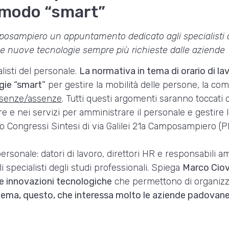
n modo “smart”
mposampiero un appuntamento dedicato agli specialisti 
le nuove tecnologie sempre più richieste dalle aziende
listi del personale.
La normativa in tema di orario di lav
gie “smart”
per gestire la mobilità delle persone, la co
esenze/assenze
. Tutti questi argomenti saranno toccati 
are e nei servizi per amministrare il personale e gestire
ro Congressi Sintesi di via Galilei 21a Camposampiero (P
rsonale: datori di lavoro, direttori HR e responsabili a
 specialisti degli studi professionali. Spiega
Marco Ciova
le innovazioni tecnologiche
che permettono di organizza
tema, questo, che interessa molto le aziende padovane 