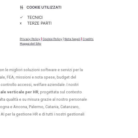
COOKIE UTILIZZATI
✓
TECNICI
x
TERZE PARTI
Privacy Policy
|
Cookie Policy
|
Note legali
|
Credits
Mappa del Sito
on le migliori soluzioni software e servizi per la
itale, FEA, missioni e nota spese, budget del
controllo accessi, welfare aziendale. I nostri
iale verticale per HR
, progettata sul contesto
lta qualità e su misura grazie al nostro personale
Bologna e Ancona, Palermo, Catania, Catanzaro,
AI per la gestione HR e di tutti i nostri gestionali