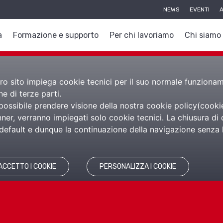
NEWS
EVENTI
A
a
Formazione e supporto
Per chi lavoriamo
Chi siamo
nostro sito impiega cookie tecnici per il suo normale funzion
e di terze parti.
 possibile prendere visione della nostra cookie policy(
cooki
er, verranno impiegati solo cookie tecnici. La chiusura di 
efault e dunque la continuazione della navigazione senza l’
e e Turni sm
ACCETTO I COOKIE
PERSONALIZZA I COOKIE