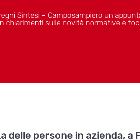
nvegni Sintesi – Camposampiero un appunt
on chiarimenti sulle novità normative e foc
za delle persone in azienda, a