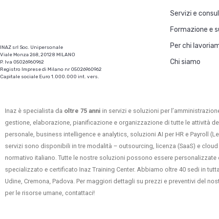
Servizi e consu
Formazione e s
Per chi lavoria
INAZ srl Soc. Unipersonale
Viale Monza 268, 20128 MILANO
Chi siamo
P. Iva 05026960962
Registro Imprese di Milano nr 05026960962
Capitale sociale Euro 1.000.000 int. vers.
Inaz è specialista da
oltre 75 anni
in servizi e soluzioni per l’amministrazione
gestione, elaborazione, pianificazione e organizzazione di tutte le attività de
personale, business intelligence e analytics, soluzioni AI per HR e Payroll (
servizi sono disponibili in tre modalità – outsourcing, licenza (SaaS) e cloud
normativo italiano. Tutte le nostre soluzioni possono essere personalizzate 
specializzato e certificato Inaz Training Center. Abbiamo oltre 40 sedi in tu
Udine, Cremona, Padova. Per maggiori dettagli su prezzi e preventivi del nos
per le risorse umane, contattaci!