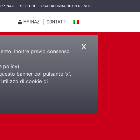
PP INAZ
SETTORI
PIATTAFORMA HEXPERIENCE
MY INAZ
CONTATTI
x
amento. Inoltre previo consenso
e policy
).
questo banner col pulsante 'x',
utilizzo di cookie di
art