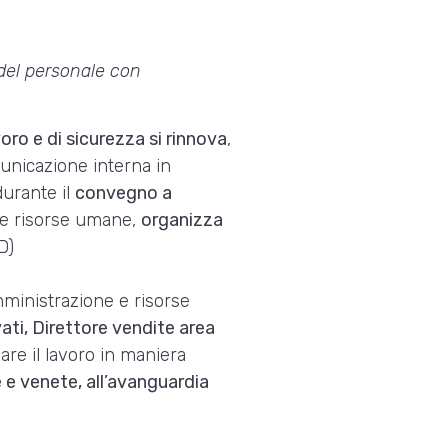
del personale con
oro e di sicurezza si rinnova
,
municazione interna in
durante il
convegno a
 le risorse umane,
organizza
D)
mministrazione e risorse
ti, Direttore vendite area
re il lavoro in maniera
e venete, all’avanguardia